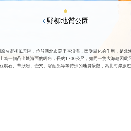
野柳地質公園
公園原名野柳風景區，位於新北市萬里區沿海，因受風化的作用，是
上為一個凸出於海面的岬角，長約1700公尺，如同一隻大海龜因
、豆腐石、蕈狀岩、壺穴、溶蝕盤等等特殊的地質景觀，為北海岸旅