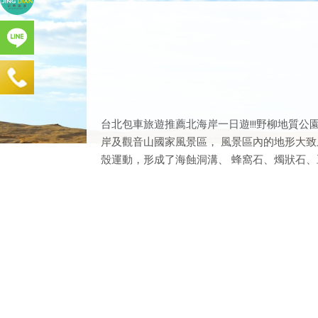
台北包車旅遊推薦北海岸一日遊!!!野柳地質
岸及觀音山國家風景區， 風景區內的地形大致
殼運動，形成了海蝕洞溝、 蜂窩石、燭狀石