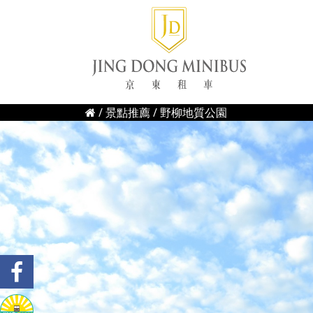
/
景點推薦
/ 野柳地質公園