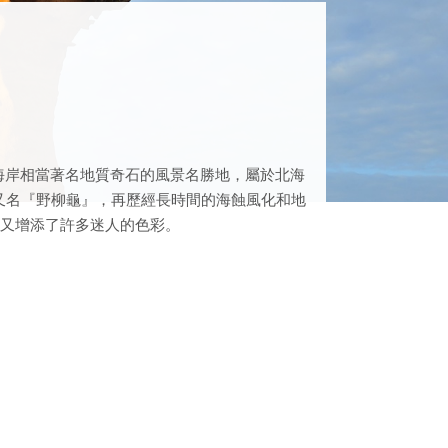
北海岸相當著名地質奇石的風景名勝地，屬於北海
此又名『野柳龜』，再歷經長時間的海蝕風化和地
遊又增添了許多迷人的色彩。