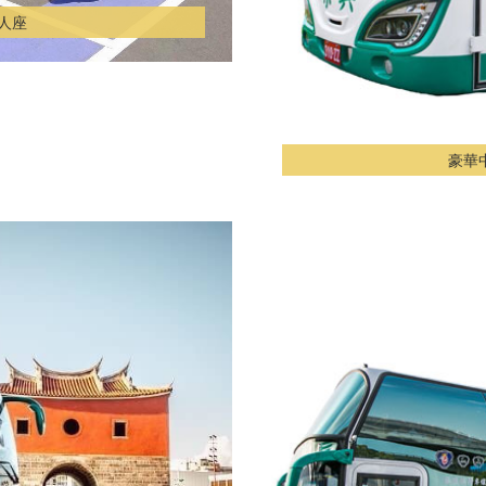
0人座
豪華中