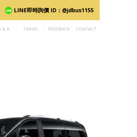
5
LINE即時詢價 ID：@jdbus1155
 & A
TRAVEL
FEEDBACK
CONTACT